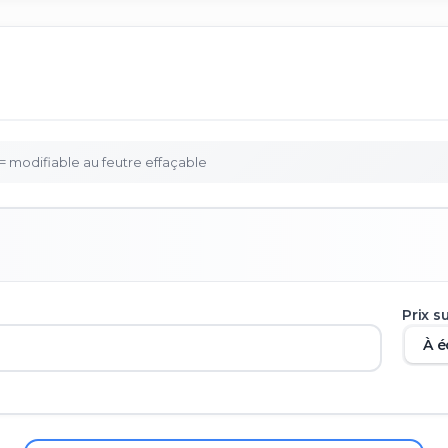
 = modifiable au feutre effaçable
Prix s
À é