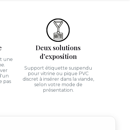
e
Deux solutions
d’exposition
nt une
ne.
Support étiquette suspendu
rver
pour vitrine ou pique PVC
 d'un
discret à insérer dans la viande,
e pas
selon votre mode de
présentation.