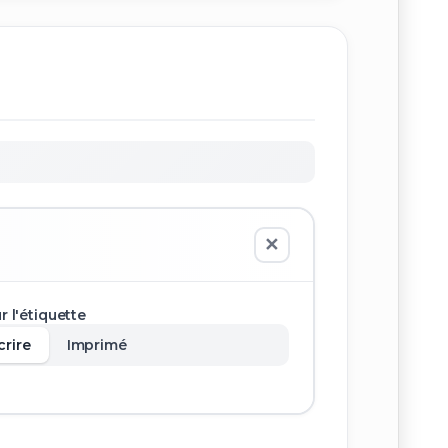
✕
ur l'étiquette
crire
Imprimé