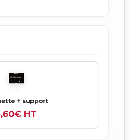
uette + support
3,60€ HT