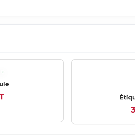
ule
T
Étiq