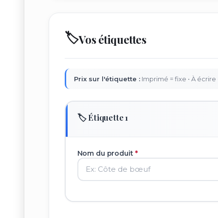
🏷️
Vos étiquettes
Prix sur l'étiquette :
Imprimé = fixe • À écrire
🏷️ Étiquette 1
Nom du produit
*