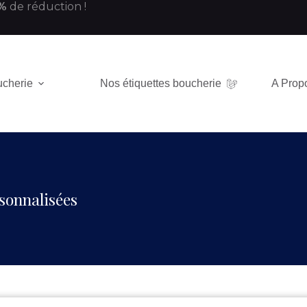
 %
de réduction !
ucherie
Nos étiquettes boucherie
A Prop
sonnalisées