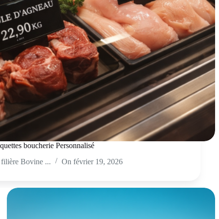
iquettes boucherie Personnalisé
filière Bovine ...
On
février 19, 2026