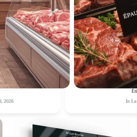
Ét
20, 2026
In
La 